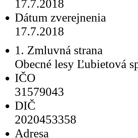
17.7.2018
Dátum zverejnenia
17.7.2018
1. Zmluvná strana
Obecné lesy Ľubietová spo
IČO
31579043
DIČ
2020453358
Adresa