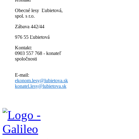
Obecné lesy Ľubietová,
spol. s r.o.
Zábava 442/44
976 55 Ľubietová
Kontakt:
0903 557 768 - konateľ
spoločnosti
E-mail:
ekonom.lesy@lubietova.sk
konatel.lesy@lubietova.sk