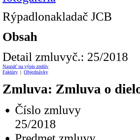
Rýpadlonakladač JCB
Obsah
Detail zmluvy
č.:
25/2018
Naspäť na výpis zmlúv
Faktúry
|
Objednávky
Zmluva: Zmluva o diel
Číslo zmluvy
25/2018
Predmet zmluvy