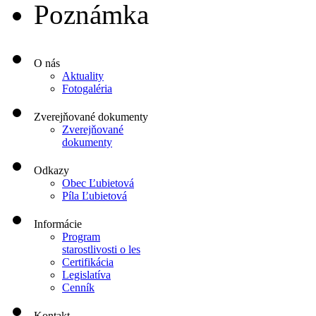
Poznámka
O nás
Aktuality
Fotogaléria
Zverejňované dokumenty
Zverejňované
dokumenty
Odkazy
Obec Ľubietová
Píla Ľubietová
Informácie
Program
starostlivosti o les
Certifikácia
Legislatíva
Cenník
Kontakt