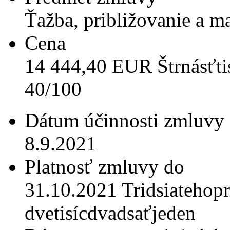
Ťažba, približovanie a m
Cena
14 444,40 EUR Štrnásťtisí
40/100
Dátum účinnosti zmluvy
8.9.2021
Platnosť zmluvy do
31.10.2021 Tridsiatehop
dvetisícdvadsaťjeden