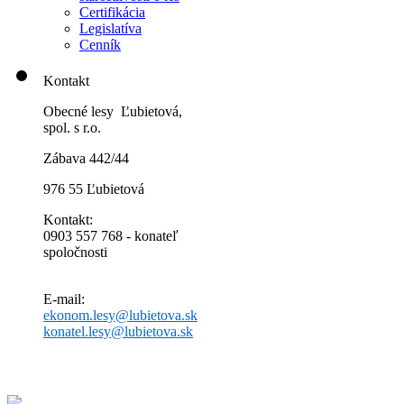
Certifikácia
Legislatíva
Cenník
Kontakt
Obecné lesy Ľubietová,
spol. s r.o.
Zábava 442/44
976 55 Ľubietová
Kontakt:
0903 557 768 - konateľ
spoločnosti
E-mail:
ekonom.lesy@lubietova.sk
konatel.lesy@lubietova.sk