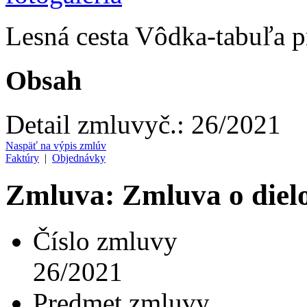
Lesná cesta Vôdka-tabuľa p
Obsah
Detail zmluvy
č.:
26/2021
Naspäť na výpis zmlúv
Faktúry
|
Objednávky
Zmluva: Zmluva o diel
Číslo zmluvy
26/2021
Predmet zmluvy