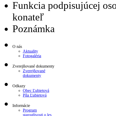
Funkcia podpisujúcej os
konateľ
Poznámka
O nás
Aktuality
Fotogaléria
Zverejňované dokumenty
Zverejňované
dokumenty
Odkazy
Obec Ľubietová
Píla Ľubietová
Informácie
Program
starostlivosti o les