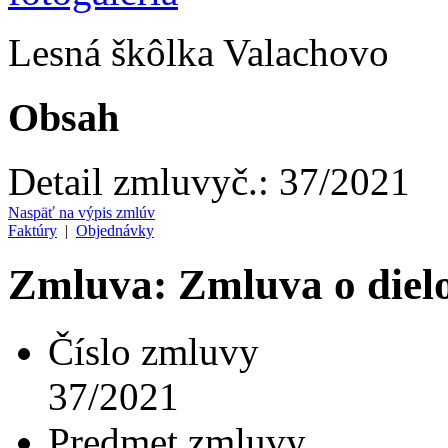
Lesná škôlka Valachovo
Obsah
Detail zmluvy
č.:
37/2021
Naspäť na výpis zmlúv
Faktúry
|
Objednávky
Zmluva: Zmluva o diel
Číslo zmluvy
37/2021
Predmet zmluvy