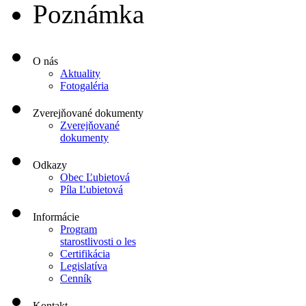
Poznámka
O nás
Aktuality
Fotogaléria
Zverejňované dokumenty
Zverejňované
dokumenty
Odkazy
Obec Ľubietová
Píla Ľubietová
Informácie
Program
starostlivosti o les
Certifikácia
Legislatíva
Cenník
Kontakt