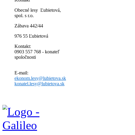
Obecné lesy Ľubietová,
spol. s r.o.
Zábava 442/44
976 55 Ľubietová
Kontakt:
0903 557 768 - konateľ
spoločnosti
E-mail:
ekonom.lesy@lubietova.sk
konatel.lesy@lubietova.sk