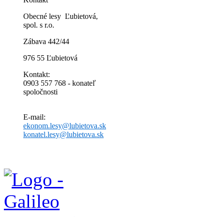
Obecné lesy Ľubietová,
spol. s r.o.
Zábava 442/44
976 55 Ľubietová
Kontakt:
0903 557 768 - konateľ
spoločnosti
E-mail:
ekonom.lesy@lubietova.sk
konatel.lesy@lubietova.sk