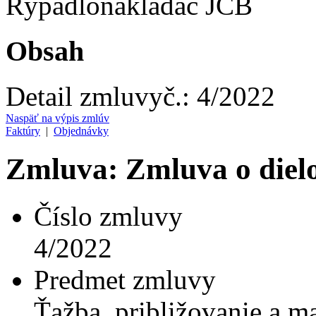
Rýpadlonakladač JCB
Obsah
Detail zmluvy
č.:
4/2022
Naspäť na výpis zmlúv
Faktúry
|
Objednávky
Zmluva: Zmluva o diel
Číslo zmluvy
4/2022
Predmet zmluvy
Ťažba, približovanie a m