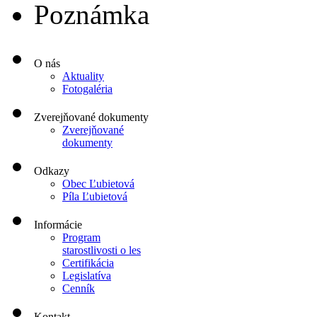
Poznámka
O nás
Aktuality
Fotogaléria
Zverejňované dokumenty
Zverejňované
dokumenty
Odkazy
Obec Ľubietová
Píla Ľubietová
Informácie
Program
starostlivosti o les
Certifikácia
Legislatíva
Cenník
Kontakt