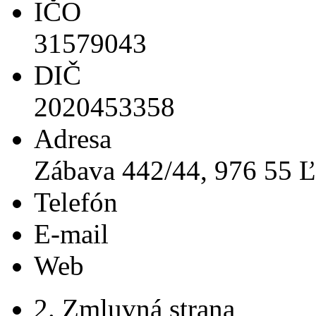
IČO
31579043
DIČ
2020453358
Adresa
Zábava 442/44, 976 55 Ľ
Telefón
E-mail
Web
2. Zmluvná strana