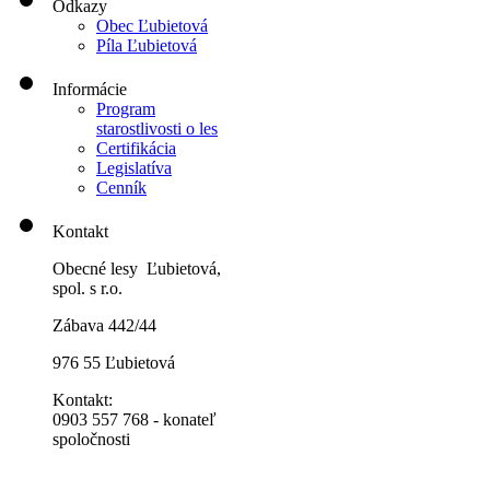
Odkazy
Obec Ľubietová
Píla Ľubietová
Informácie
Program
starostlivosti o les
Certifikácia
Legislatíva
Cenník
Kontakt
Obecné lesy Ľubietová,
spol. s r.o.
Zábava 442/44
976 55 Ľubietová
Kontakt:
0903 557 768 - konateľ
spoločnosti