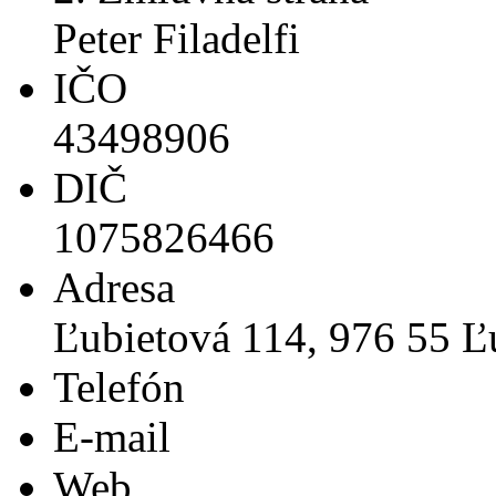
Peter Filadelfi
IČO
43498906
DIČ
1075826466
Adresa
Ľubietová 114, 976 55 Ľ
Telefón
E-mail
Web