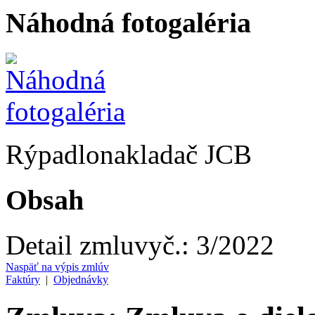
Náhodná fotogaléria
Rýpadlonakladač JCB
Obsah
Detail zmluvy
č.:
3/2022
Naspäť na výpis zmlúv
Faktúry
|
Objednávky