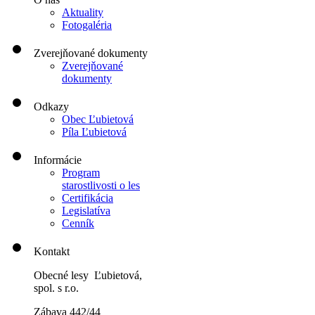
Aktuality
Fotogaléria
Zverejňované dokumenty
Zverejňované
dokumenty
Odkazy
Obec Ľubietová
Píla Ľubietová
Informácie
Program
starostlivosti o les
Certifikácia
Legislatíva
Cenník
Kontakt
Obecné lesy Ľubietová,
spol. s r.o.
Zábava 442/44