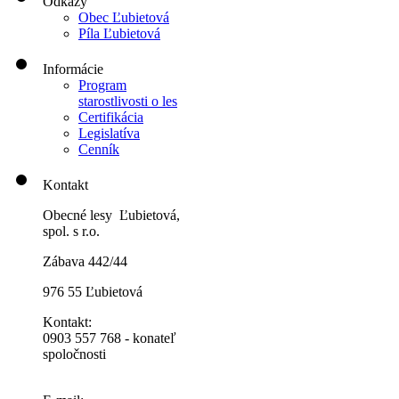
Odkazy
Obec Ľubietová
Píla Ľubietová
Informácie
Program
starostlivosti o les
Certifikácia
Legislatíva
Cenník
Kontakt
Obecné lesy Ľubietová,
spol. s r.o.
Zábava 442/44
976 55 Ľubietová
Kontakt:
0903 557 768 - konateľ
spoločnosti