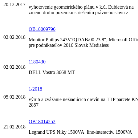
20.12.2017
vyhotovenie geometrického plánu v k.ú. Ľubietová na
zmenu druhu pozemku s riešením právneho stavu z
OB18009796
02.02.2018
Monitor Philips 243V7QDAB/00 23.8", Microsoft Offi
pre podnikateľov 2016 Slovak Medialess
1180430
02.02.2018
DELL Vostro 3668 MT
1/2018
05.02.2018
výrub a zvážanie nežiadúcich drevín na TTP parcele K
2857
OB18014252
21.02.2018
Legrand UPS Niky 1500VA, line-interactiv, 1500VA