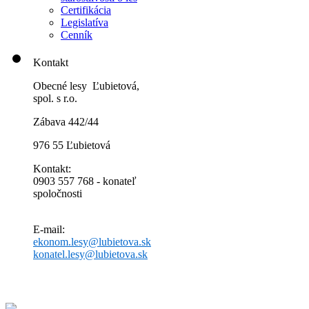
Certifikácia
Legislatíva
Cenník
Kontakt
Obecné lesy Ľubietová,
spol. s r.o.
Zábava 442/44
976 55 Ľubietová
Kontakt:
0903 557 768 - konateľ
spoločnosti
E-mail:
ekonom.lesy@lubietova.sk
konatel.lesy@lubietova.sk