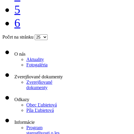
5
6
Počet na stránku
O nás
Aktuality
Fotogaléria
Zverejňované dokumenty
Zverejňované
dokumenty
Odkazy
Obec Ľubietová
Píla Ľubietová
Informácie
Program
starostlivosti o les