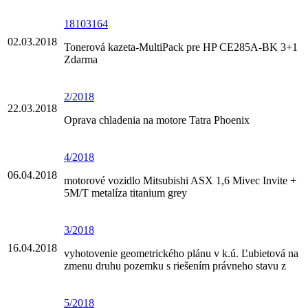
18103164
02.03.2018
Tonerová kazeta-MultiPack pre HP CE285A-BK 3+1
Zdarma
2/2018
22.03.2018
Oprava chladenia na motore Tatra Phoenix
4/2018
06.04.2018
motorové vozidlo Mitsubishi ASX 1,6 Mivec Invite +
5M/T metalíza titanium grey
3/2018
16.04.2018
vyhotovenie geometrického plánu v k.ú. Ľubietová na
zmenu druhu pozemku s riešením právneho stavu z
5/2018