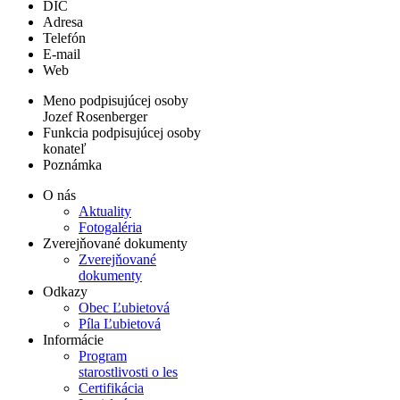
DIČ
Adresa
Telefón
E-mail
Web
Meno podpisujúcej osoby
Jozef Rosenberger
Funkcia podpisujúcej osoby
konateľ
Poznámka
O nás
Aktuality
Fotogaléria
Zverejňované dokumenty
Zverejňované
dokumenty
Odkazy
Obec Ľubietová
Píla Ľubietová
Informácie
Program
starostlivosti o les
Certifikácia