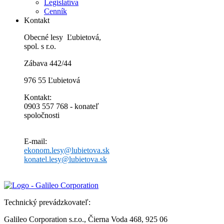
Legislatíva
Cenník
Kontakt
Obecné lesy Ľubietová,
spol. s r.o.
Zábava 442/44
976 55 Ľubietová
Kontakt:
0903 557 768 - konateľ
spoločnosti
E-mail:
ekonom.lesy@lubietova.sk
konatel.lesy@lubietova.sk
Technický prevádzkovateľ:
Galileo Corporation s.r.o., Čierna Voda 468, 925 06