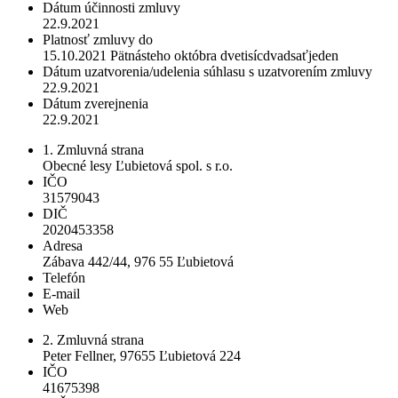
Dátum účinnosti zmluvy
22.9.2021
Platnosť zmluvy do
15.10.2021 Pätnásteho októbra dvetisícdvadsaťjeden
Dátum uzatvorenia/udelenia súhlasu s uzatvorením zmluvy
22.9.2021
Dátum zverejnenia
22.9.2021
1. Zmluvná strana
Obecné lesy Ľubietová spol. s r.o.
IČO
31579043
DIČ
2020453358
Adresa
Zábava 442/44, 976 55 Ľubietová
Telefón
E-mail
Web
2. Zmluvná strana
Peter Fellner, 97655 Ľubietová 224
IČO
41675398