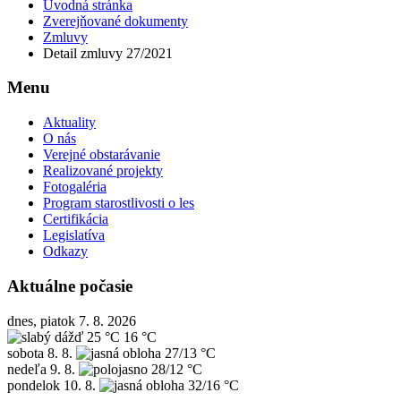
Úvodná stránka
Zverejňované dokumenty
Zmluvy
Detail zmluvy 27/2021
Menu
Aktuality
O nás
Verejné obstarávanie
Realizované projekty
Fotogaléria
Program starostlivosti o les
Certifikácia
Legislatíva
Odkazy
Aktuálne počasie
dnes, piatok 7. 8. 2026
25 °C
16 °C
sobota
8. 8.
27/13 °C
nedeľa
9. 8.
28/12 °C
pondelok
10. 8.
32/16 °C