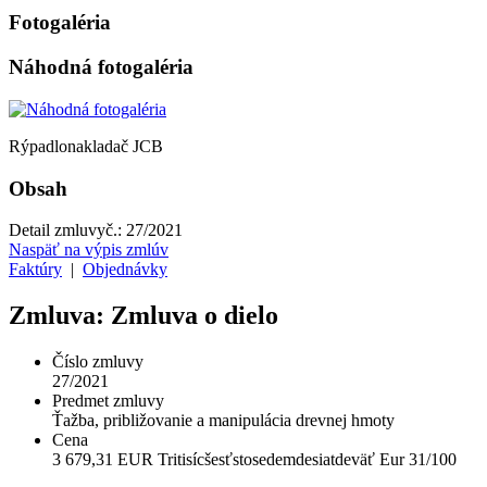
Fotogaléria
Náhodná fotogaléria
Rýpadlonakladač JCB
Obsah
Detail zmluvy
č.:
27/2021
Naspäť na výpis zmlúv
Faktúry
|
Objednávky
Zmluva: Zmluva o dielo
Číslo zmluvy
27/2021
Predmet zmluvy
Ťažba, približovanie a manipulácia drevnej hmoty
Cena
3 679,31 EUR Tritisícšesťstosedemdesiatdeväť Eur 31/100