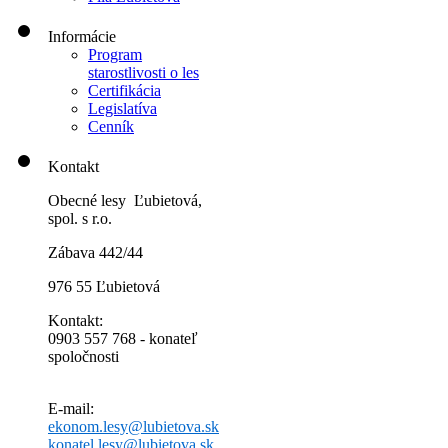
Informácie
Program
starostlivosti o les
Certifikácia
Legislatíva
Cenník
Kontakt
Obecné lesy Ľubietová,
spol. s r.o.
Zábava 442/44
976 55 Ľubietová
Kontakt:
0903 557 768 - konateľ
spoločnosti
E-mail:
ekonom.lesy@lubietova.sk
konatel.lesy@lubietova.sk