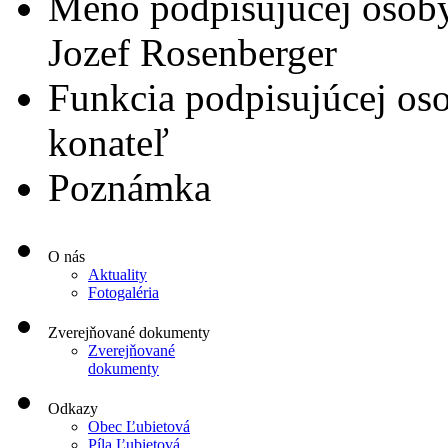
Meno podpisujúcej osob
Jozef Rosenberger
Funkcia podpisujúcej os
konateľ
Poznámka
O nás
Aktuality
Fotogaléria
Zverejňované dokumenty
Zverejňované
dokumenty
Odkazy
Obec Ľubietová
Píla Ľubietová