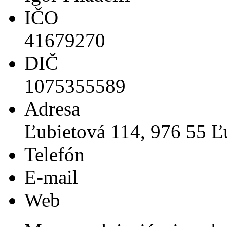
IČO
41679270
DIČ
1075355589
Adresa
Ľubietová 114, 976 55 Ľ
Telefón
E-mail
Web