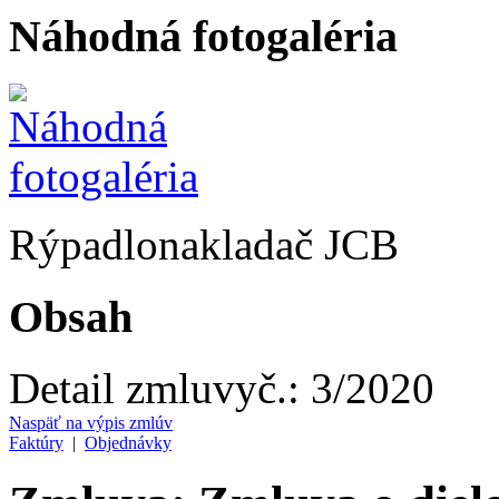
Náhodná fotogaléria
Rýpadlonakladač JCB
Obsah
Detail zmluvy
č.:
3/2020
Naspäť na výpis zmlúv
Faktúry
|
Objednávky