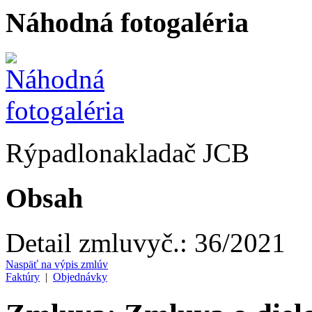
Náhodná fotogaléria
Rýpadlonakladač JCB
Obsah
Detail zmluvy
č.:
36/2021
Naspäť na výpis zmlúv
Faktúry
|
Objednávky