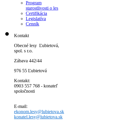
Program
starostlivosti o les
Certifikácia
Legislatíva
Cenník
Kontakt
Obecné lesy Ľubietová,
spol. s r.o.
Zábava 442/44
976 55 Ľubietová
Kontakt:
0903 557 768 - konateľ
spoločnosti
E-mail:
ekonom.lesy@lubietova.sk
konatel.lesy@lubietova.sk