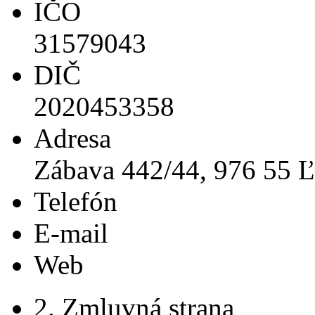
IČO
31579043
DIČ
2020453358
Adresa
Zábava 442/44, 976 55 Ľ
Telefón
E-mail
Web
2. Zmluvná strana