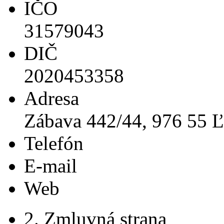
IČO
31579043
DIČ
2020453358
Adresa
Zábava 442/44, 976 55 Ľ
Telefón
E-mail
Web
2. Zmluvná strana