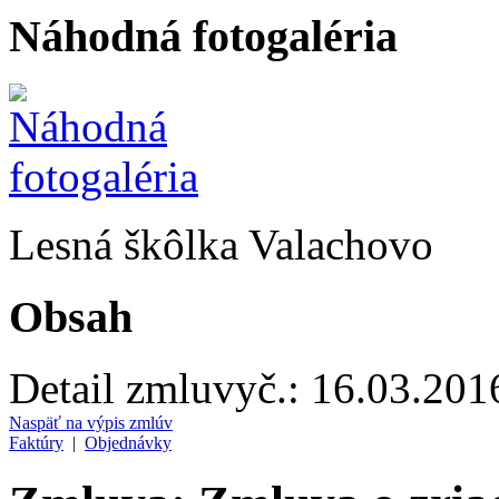
Náhodná fotogaléria
Lesná škôlka Valachovo
Obsah
Detail zmluvy
č.:
16.03.201
Naspäť na výpis zmlúv
Faktúry
|
Objednávky