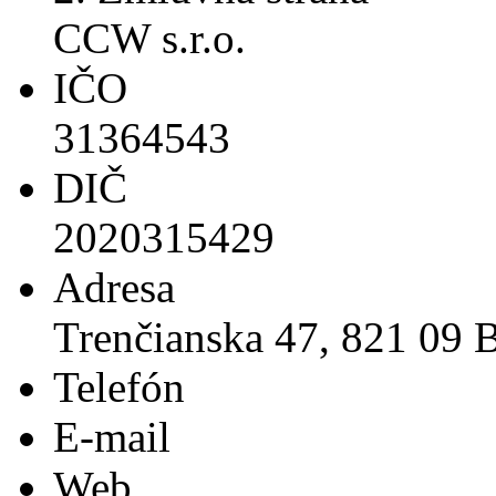
CCW s.r.o.
IČO
31364543
DIČ
2020315429
Adresa
Trenčianska 47, 821 09 B
Telefón
E-mail
Web