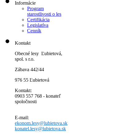
Informácie
Program
starostlivosti o les
Certifikácia
Legislatíva
Cenník
Kontakt
Obecné lesy Ľubietová,
spol. s r.o.
Zábava 442/44
976 55 Ľubietová
Kontakt:
0903 557 768 - konateľ
spoločnosti
E-mail:
ekonom.lesy@lubietova.sk
konatel.lesy@lubietova.sk