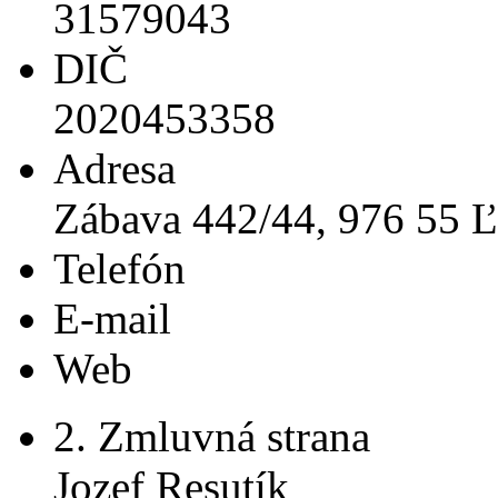
31579043
DIČ
2020453358
Adresa
Zábava 442/44, 976 55 Ľ
Telefón
E-mail
Web
2. Zmluvná strana
Jozef Resutík