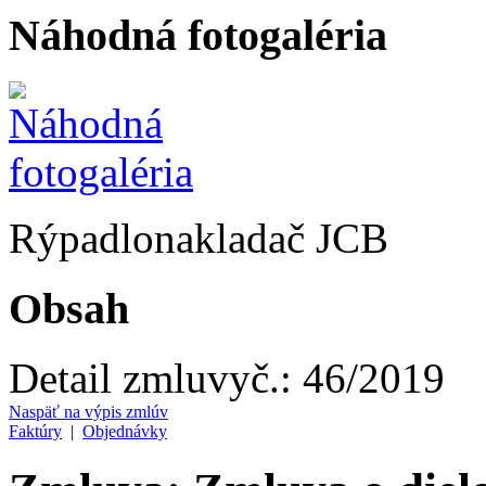
Náhodná fotogaléria
Rýpadlonakladač JCB
Obsah
Detail zmluvy
č.:
46/2019
Naspäť na výpis zmlúv
Faktúry
|
Objednávky