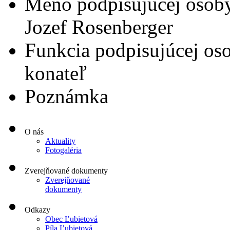
Meno podpisujúcej osob
Jozef Rosenberger
Funkcia podpisujúcej os
konateľ
Poznámka
O nás
Aktuality
Fotogaléria
Zverejňované dokumenty
Zverejňované
dokumenty
Odkazy
Obec Ľubietová
Píla Ľubietová