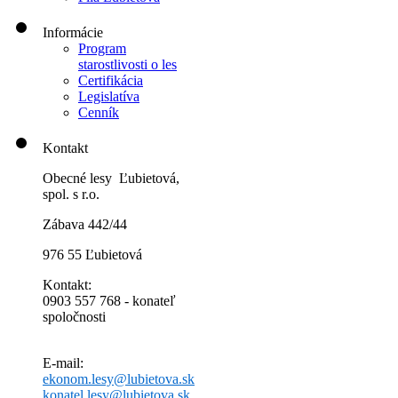
Informácie
Program
starostlivosti o les
Certifikácia
Legislatíva
Cenník
Kontakt
Obecné lesy Ľubietová,
spol. s r.o.
Zábava 442/44
976 55 Ľubietová
Kontakt:
0903 557 768 - konateľ
spoločnosti
E-mail:
ekonom.lesy@lubietova.sk
konatel.lesy@lubietova.sk