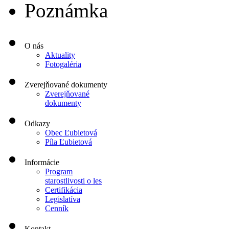
Poznámka
O nás
Aktuality
Fotogaléria
Zverejňované dokumenty
Zverejňované
dokumenty
Odkazy
Obec Ľubietová
Píla Ľubietová
Informácie
Program
starostlivosti o les
Certifikácia
Legislatíva
Cenník
Kontakt