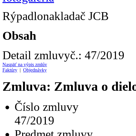
Rýpadlonakladač JCB
Obsah
Detail zmluvy
č.:
47/2019
Naspäť na výpis zmlúv
Faktúry
|
Objednávky
Zmluva: Zmluva o diel
Číslo zmluvy
47/2019
Predmet zmluvy