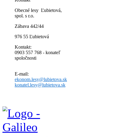
Obecné lesy Ľubietová,
spol. s r.o.
Zábava 442/44
976 55 Ľubietová
Kontakt:
0903 557 768 - konateľ
spoločnosti
E-mail:
ekonom.lesy@lubietova.sk
konatel.lesy@lubietova.sk