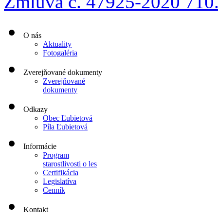
Zmluva č. 47925-2020 710
O nás
Aktuality
Fotogaléria
Zverejňované dokumenty
Zverejňované
dokumenty
Odkazy
Obec Ľubietová
Píla Ľubietová
Informácie
Program
starostlivosti o les
Certifikácia
Legislatíva
Cenník
Kontakt