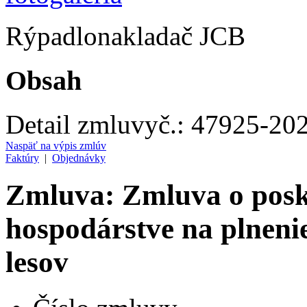
Rýpadlonakladač JCB
Obsah
Detail zmluvy
č.:
47925-20
Naspäť na výpis zmlúv
Faktúry
|
Objednávky
Zmluva: Zmluva o posk
hospodárstve na plnen
lesov