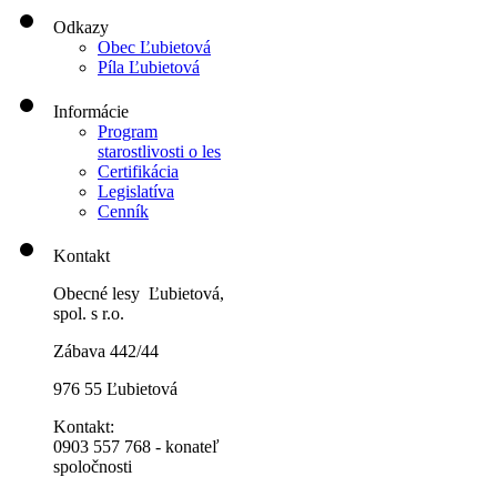
Odkazy
Obec Ľubietová
Píla Ľubietová
Informácie
Program
starostlivosti o les
Certifikácia
Legislatíva
Cenník
Kontakt
Obecné lesy Ľubietová,
spol. s r.o.
Zábava 442/44
976 55 Ľubietová
Kontakt:
0903 557 768 - konateľ
spoločnosti