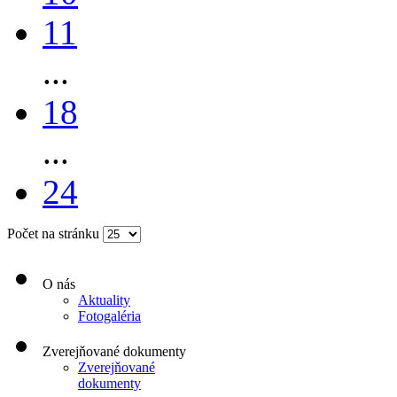
11
...
18
...
24
Počet na stránku
O nás
Aktuality
Fotogaléria
Zverejňované dokumenty
Zverejňované
dokumenty