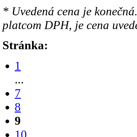
* Uvedená cena je konečná.
platcom DPH, je cena uved
Stránka:
1
...
7
8
9
10